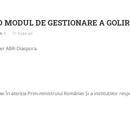
D MODUL DE GESTIONARE A GOLIR
0
0
Like us!
der ABR-Diaspora.
 În atenția Prim‑ministrului României Și a instituțiilor resp