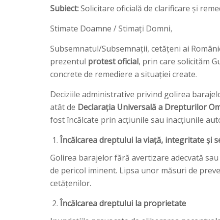
Subiect:
Solicitare oficială de clarificare și re
Stimate Doamne / Stimați Domni,
Subsemnatul/Subsemnații, cetățeni ai României 
prezentul
protest oficial
, prin care solicităm 
concrete de remediere a situației create.
Deciziile administrative privind golirea baraj
atât de
Declarația Universală a Drepturilor O
fost încălcate prin acțiunile sau inacțiunile auto
Încălcarea dreptului la viață, integritate și 
Golirea barajelor fără avertizare adecvată sau î
de pericol iminent. Lipsa unor măsuri de prevenț
cetățenilor.
Încălcarea dreptului la proprietate