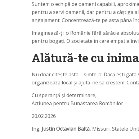
Suntem o echipă de oameni capabili, aproximati
pentru a servi oamenii, dar pentru a câștiga a
angajament. Concentrează-te pe asta până încep
Imaginează-ți: o Românie fără sărăcie absolută
pentru bogați. O societate în care empatia învi
Alătură-te cu inim
Nu doar citește asta – simte-o. Dacă ești gata
organizează local și ajută-ne să creștem. Cont
Cu speranță și determinare,
Acțiunea pentru Bunăstarea Românilor
20.02.2026
Ing.
Justin Octavian Baltă
, Missuri, Statele Unit