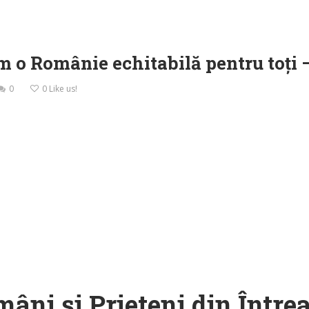
 o Românie echitabilă pentru toți –
0
0
Like us!
âni și Prieteni din Într