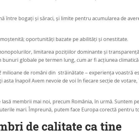
mă între bogați și săraci, și limite pentru acumularea de aver
 moștenită; oportunități bazate pe abilități și onestitate.
onopolurilor, limitarea pozițiilor dominante și transparență
i în bunuri globale pe termen lung, cum ar fi acțiunea climatică
milioane de români din străinătate – experiența voastră es
ceți asta înapoi! Avem nevoie de voi în fiecare secție de votar
asă membrii mai noi, precum România, în urmă. Suntem pentr
uterile mari. Împreună, putem face Europa corectă pentru to
ri de calitate ca tine