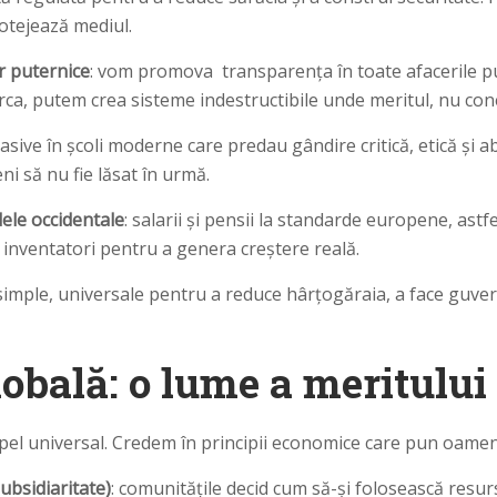
otejează mediul.
or puternice
: vom promova transparența în toate afacerile pu
ca, putem crea sisteme indestructibile unde meritul, nu conex
 masive în școli moderne care predau gândire critică, etică și a
ni să nu fie lăsat în urmă.
rdele occidentale
: salarii și pensii la standarde europene, ast
și inventatori pentru a genera creștere reală.
 simple, universale pentru a reduce hârțogăraia, a face guvernul
bală: o lume a meritului ș
l universal. Credem în principii economice care pun oamenii
ubsidiaritate)
: comunitățile decid cum să-și folosească resu