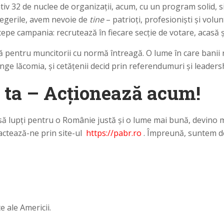
v 32 de nuclee de organizații, acum, cu un program solid, s
legerile, avem nevoie de
tine
– patrioți, profesioniști și volunta
e campania: recrutează în fiecare secție de votare, acasă și
 pentru muncitorii cu normă întreagă. O lume în care banii 
nge lăcomia, și cetățenii decid prin referendumuri și leaders
a ta – Acționează acum!
 să lupți pentru o Românie justă și o lume mai bună, devino m
actează-ne prin site-ul
https://pabr.ro
. Împreună, suntem de
e ale Americii.