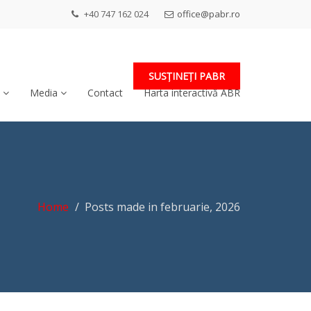
+40 747 162 024
office@pabr.ro
SUSȚINEȚI PABR
e
Media
Contact
Harta interactivă ABR
Home
Posts made in februarie, 2026