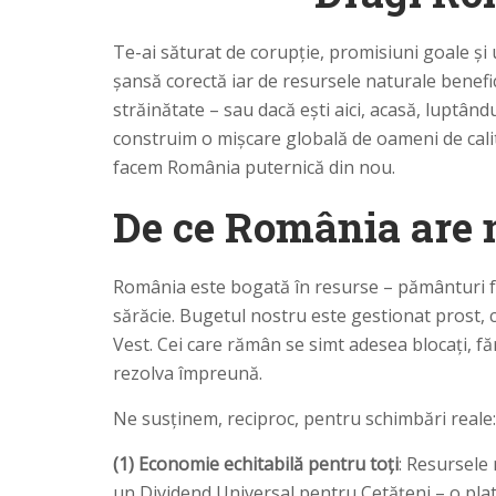
Te-ai săturat de corupție, promisiuni goale și 
șansă corectă iar de resursele naturale benefic
străinătate – sau dacă ești aici, acasă, luptân
construim o mișcare globală de oameni de calit
facem România puternică din nou.
De ce România are 
România este bogată în resurse – pământuri fer
sărăcie. Bugetul nostru este gestionat prost, co
Vest. Cei care rămân se simt adesea blocați, f
rezolva împreună.
Ne susținem, reciproc, pentru schimbări reale:
(1) Economie echitabilă pentru toți
: Resursele 
un Dividend Universal pentru Cetățeni – o plată