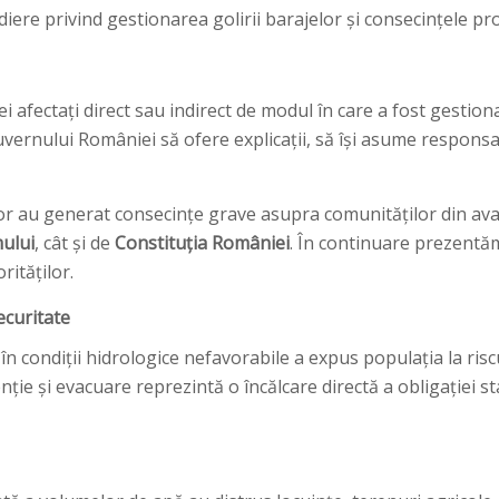
mediere privind gestionarea golirii barajelor și consecințele 
afectați direct sau indirect de modul în care a fost gestion
Guvernului României să ofere explicații, să își asume responsa
elor au generat consecințe grave asupra comunităților din a
mului
, cât și de
Constituția României
. În continuare prezentă
rităților.
securitate
n condiții hidrologice nefavorabile a expus populația la riscu
ie și evacuare reprezintă o încălcare directă a obligației sta