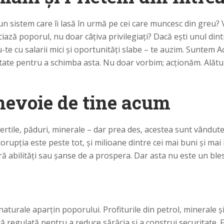
un sistem care îi lasă în urmă pe cei care muncesc din greu? 
iază poporul, nu doar câțiva privilegiați? Dacă ești unul dint
du-te cu salarii mici și oportunități slabe – te auzim. Sunte
ate pentru a schimba asta. Nu doar vorbim; acționăm. Alătură
nevoie de tine acum
tile, păduri, minerale – dar prea des, acestea sunt vândute i
rupția este peste tot, și milioane dintre cei mai buni și mai 
ără abilități sau șanse de a prospera. Dar asta nu este un b
naturale aparțin poporului. Profiturile din petrol, minerale ș
 regulată pentru a reduce sărăcia și a construi securitate. 