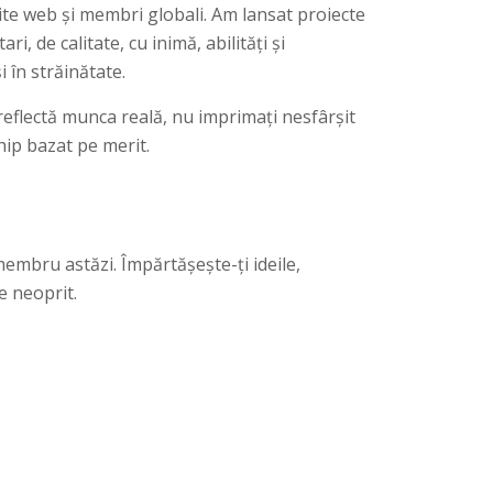
ite web și membri globali. Am lansat proiecte
ri, de calitate, cu inimă, abilități și
 în străinătate.
reflectă munca reală, nu imprimați nesfârșit
hip bazat pe merit.
embru astăzi. Împărtășește-ți ideile,
 neoprit.