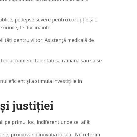
blice, pedepse severe pentru corupție și o
iunile, te duc înainte.
bilități pentru viitor. Asistență medicală de
fel încât oamenii talentați să rămână sau să se
 eficient și a stimula investițiile în
i justiției
 pe primul loc, indiferent unde se află:
rsele, promovând inovația locală. (Ne referim