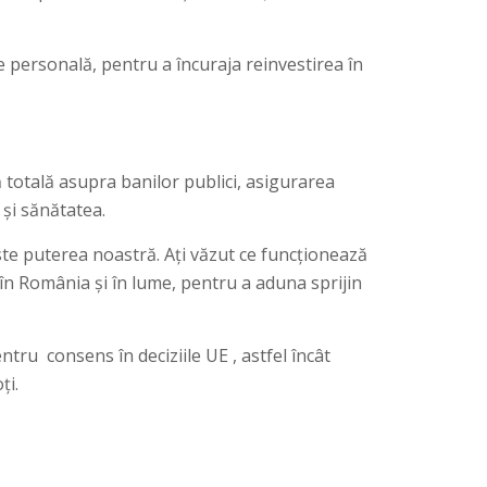
e personală, pentru a încuraja reinvestirea în
 totală asupra banilor publici, asigurarea
 și sănătatea.
te puterea noastră. Ați văzut ce funcționează
e, în România și în lume, pentru a aduna sprijin
u consens în deciziile UE , astfel încât
ți.