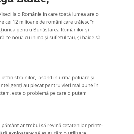
Visezi la o Românie în care toată lumea are o
re cei 12 milioane de români care trăiesc în
m Acțiunea pentru Bunăstarea Românilor și
-te nouă cu inima și sufletul tău, și haide să
eftin străinilor, lăsând în urmă poluare și
inteligenți au plecat pentru vieți mai bune în
lestem, este o problemă pe care o putem
i pământ ar trebui să revină cetățenilor printr-
Fără exploatare; să asigurăm o utilizare