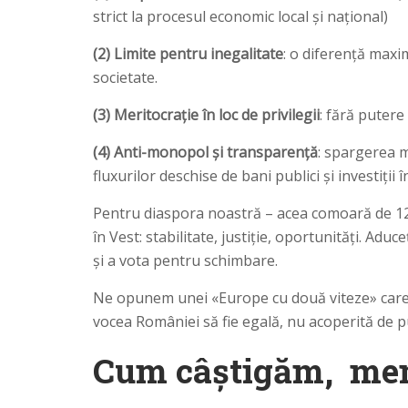
strict la procesul economic local și național)
(2) Limite pentru inegalitate
: o diferență maxi
societate.
(3) Meritocrație în loc de privilegii
: fără putere
(4) Anti-monopol și transparență
: spargerea m
fluxurilor deschise de bani publici și investiți
Pentru diaspora noastră – acea comoară de 12 
în Vest: stabilitate, justiție, oportunități. Adu
și a vota pentru schimbare.
Ne opunem unei «Europe cu două viteze» care l
vocea României să fie egală, nu acoperită de p
Cum câștigăm, memb