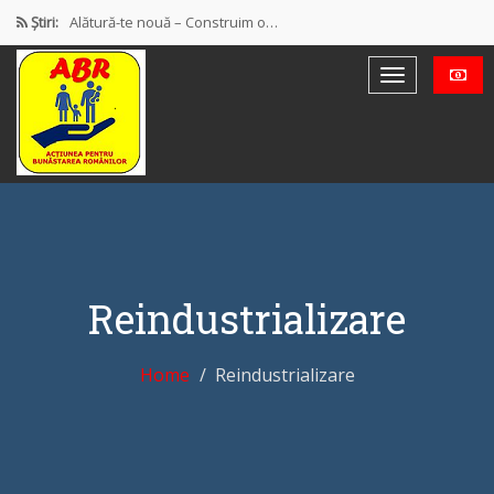
Știri:
Alătură-te nouă – Construim o…
PROTEST OFICIAL PRIVIND MODUL DE…
Discursul de la Blaj
Muncă și protecție socială. Salarii…
Democrație mixtă (participativă și reprezentativă)
Reindustrializare
Home
Reindustrializare