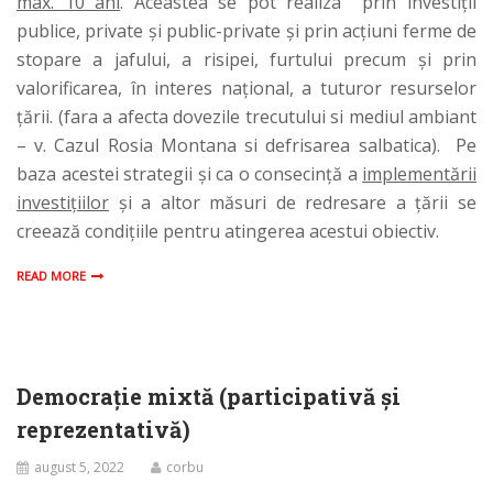
max. 10 ani
. Aceastea se pot realiza prin investiţii
publice, private şi public-private și prin acțiuni ferme de
stopare a jafului, a risipei, furtului precum și prin
valorificarea, în interes național, a tuturor resurselor
țării. (fara a afecta dovezile trecutului si mediul ambiant
– v. Cazul Rosia Montana si defrisarea salbatica). Pe
baza acestei strategii şi ca o consecinţă a
implementării
investiţiilor
şi a altor măsuri de redresare a ţării se
creează condiţiile pentru atingerea acestui obiectiv.
READ MORE
Democrație mixtă (participativă și
reprezentativă)
august 5, 2022
corbu