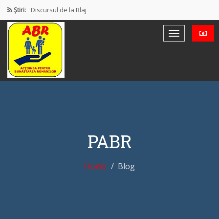
Știri:
Discursul de la Blaj
Muncă și protecție socială. Salarii…
Democrație mixtă (participativă și reprezentativă)
Alătură-te nouă – Construim o…
PROTEST OFICIAL PRIVIND MODUL DE…
PABR
Home
Blog