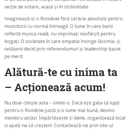
secție de votare, acasă și în străinătate.
Imaginează-ți: o Românie fără sărăcie absolută pentru
muncitorii cu normă întreagă. O lume în care banii
reflectă munca reală, nu imprimați nesfârșit pentru
bogați. O societate în care empatia învinge lăcomia, și
cetățenii decid prin referendumuri și leadership bazat
pe merit.
Alătură-te cu inima ta
– Acționează acum!
Nu doar citește asta – simte-o. Dacă ești gata să lupți
pentru o Românie justă și o lume mai bună, devino
membru astăzi. Împărtășește-ți ideile, organizează local
și ajută-ne să creștem. Contactează-ne prin site-ul