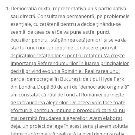
Democrația mixtă, reprezentativă plus participativă
sau directă. Consultarea permanentă, pe problemele
esențiale, cu cetățenii pentru a decide ținându-se
seamă de ceea ce ei Se va pune astfel punct
deciziilor pentru „stăpânirea cetățenilor” și se va da
startul unei noi concepții de conducere:
potrivit
aspirațiilor cetățenilor și pentru cetățeni. Va crește
importanța Referendumurilor în luarea principalelor
decizii privind evoluția României. Realizarea unui
parc al democrației în București de tipul Hyde Park
din Londra. După 30 de ani de ”democrație originală”
am constatat că răul de fond al României pornește
de la fraudarea alegerilor. De aceea vom face toate
eforturile pentru a impune o procedură care să nu
mai permită fraudarea alegereilor. Avem elaborat,
deja, un proiect de lege în acest sens și avem soluția
tehnico-informatică realizată la nivel demonstrativ.