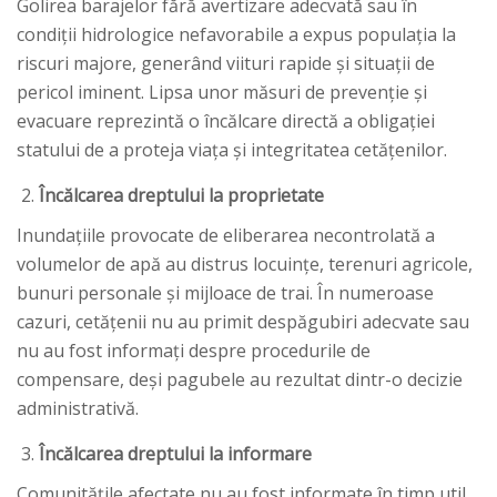
Golirea barajelor fără avertizare adecvată sau în
condiții hidrologice nefavorabile a expus populația la
riscuri majore, generând viituri rapide și situații de
pericol iminent. Lipsa unor măsuri de prevenție și
evacuare reprezintă o încălcare directă a obligației
statului de a proteja viața și integritatea cetățenilor.
Încălcarea dreptului la proprietate
Inundațiile provocate de eliberarea necontrolată a
volumelor de apă au distrus locuințe, terenuri agricole,
bunuri personale și mijloace de trai. În numeroase
cazuri, cetățenii nu au primit despăgubiri adecvate sau
nu au fost informați despre procedurile de
compensare, deși pagubele au rezultat dintr-o decizie
administrativă.
Încălcarea dreptului la informare
Comunitățile afectate nu au fost informate în timp util