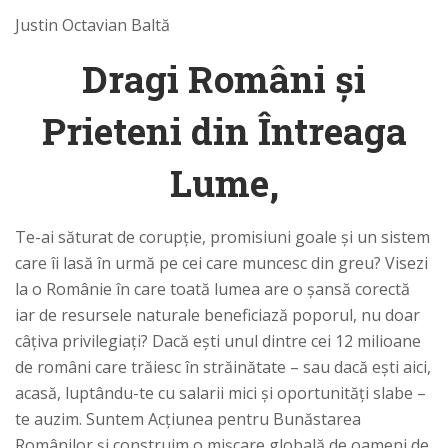
Justin Octavian Baltă
Dragi Români și
Prieteni din Întreaga
Lume,
Te-ai săturat de corupție, promisiuni goale și un sistem
care îi lasă în urmă pe cei care muncesc din greu? Visezi
la o Românie în care toată lumea are o șansă corectă
iar de resursele naturale beneficiază poporul, nu doar
câțiva privilegiați? Dacă ești unul dintre cei 12 milioane
de români care trăiesc în străinătate – sau dacă ești aici,
acasă, luptându-te cu salarii mici și oportunități slabe –
te auzim. Suntem Acțiunea pentru Bunăstarea
Românilor și construim o mișcare globală de oameni de