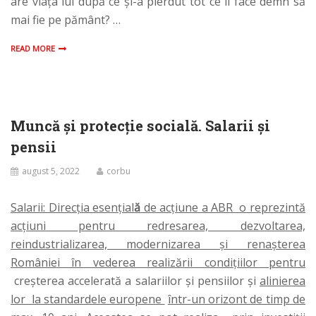
are viaţa lui după ce şi-a pierdut tot ce îl face demn să
mai fie pe pământ? …
READ MORE
Muncă și protecție socială. Salarii și
pensii
august 5, 2022
corbu
Salarii: Direcția esențial
ă
de acțiune a ABR o reprezintă
acțiuni pentru redresarea, dezvoltarea,
reindustrializarea, modernizarea și renașterea
României în vederea realizării condițiilor pentru
creșterea accelerată a salariilor și pensiilor și
alinierea
lor la standardele europene
într-un orizont de timp de