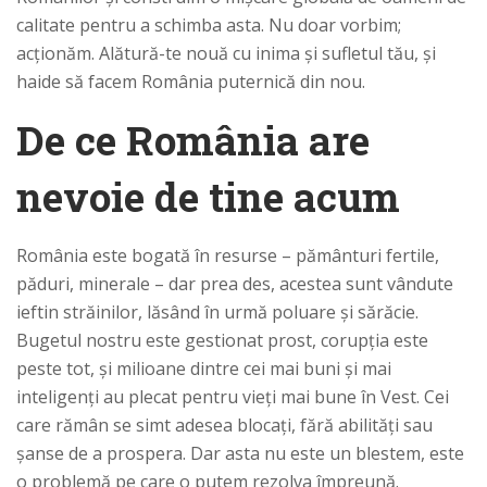
calitate pentru a schimba asta. Nu doar vorbim;
acționăm. Alătură-te nouă cu inima și sufletul tău, și
haide să facem România puternică din nou.
De ce România are
nevoie de tine acum
România este bogată în resurse – pământuri fertile,
păduri, minerale – dar prea des, acestea sunt vândute
ieftin străinilor, lăsând în urmă poluare și sărăcie.
Bugetul nostru este gestionat prost, corupția este
peste tot, și milioane dintre cei mai buni și mai
inteligenți au plecat pentru vieți mai bune în Vest. Cei
care rămân se simt adesea blocați, fără abilități sau
șanse de a prospera. Dar asta nu este un blestem, este
o problemă pe care o putem rezolva împreună.