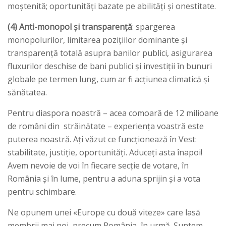
moștenită; oportunități bazate pe abilități și onestitate.
(4) Anti-monopol și transparență
: spargerea
monopolurilor, limitarea pozițiilor dominante și
transparență totală asupra banilor publici, asigurarea
fluxurilor deschise de bani publici și investiții în bunuri
globale pe termen lung, cum ar fi acțiunea climatică și
sănătatea.
Pentru diaspora noastră – acea comoară de 12 milioane
de români din străinătate – experiența voastră este
puterea noastră. Ați văzut ce funcționează în Vest:
stabilitate, justiție, oportunități. Aduceți asta înapoi!
Avem nevoie de voi în fiecare secție de votare, în
România și în lume, pentru a aduna sprijin și a vota
pentru schimbare.
Ne opunem unei «Europe cu două viteze» care lasă
membrii mai noi, precum România, în urmă. Suntem