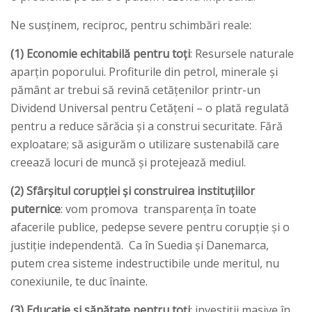
Ne susținem, reciproc, pentru schimbări reale:
(1) Economie echitabilă pentru toți
: Resursele naturale
aparțin poporului. Profiturile din petrol, minerale și
pământ ar trebui să revină cetățenilor printr-un
Dividend Universal pentru Cetățeni – o plată regulată
pentru a reduce sărăcia și a construi securitate. Fără
exploatare; să asigurăm o utilizare sustenabilă care
creează locuri de muncă și protejează mediul.
(2) Sfârșitul corupției și construirea instituțiilor
puternice
: vom promova transparența în toate
afacerile publice, pedepse severe pentru corupție și o
justiție independentă. Ca în Suedia și Danemarca,
putem crea sisteme indestructibile unde meritul, nu
conexiunile, te duc înainte.
(3) Educație și sănătate pentru toți
: investiții masive în