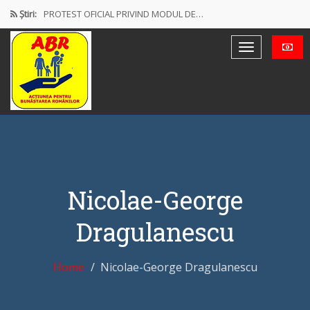
Știri:
PROTEST OFICIAL PRIVIND MODUL DE…
Discursul de la Blaj
Muncă și protecție socială. Salarii…
Democrație mixtă (participativă și reprezentativă)
Alătură-te nouă – Construim o…
Nicolae-George
Dragulanescu
Home
Nicolae-George Dragulanescu