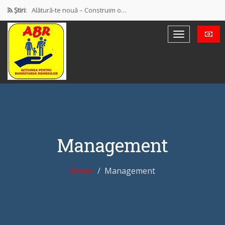
Știri:
Alătură-te nouă – Construim o…
PROTEST OFICIAL PRIVIND MODUL DE…
Discursul de la Blaj
Muncă și protecție socială. Salarii…
Democrație mixtă (participativă și reprezentativă)
Management
Home
Management