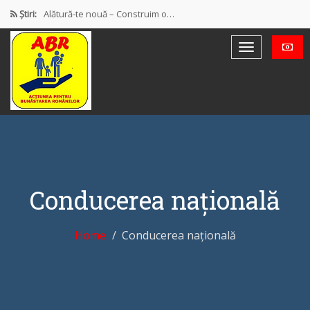
Știri:
Alătură-te nouă – Construim o…
PROTEST OFICIAL PRIVIND MODUL DE…
Discursul de la Blaj
Muncă și protecție socială. Salarii…
Democrație mixtă (participativă și reprezentativă)
Conducerea națională
Home
Conducerea națională