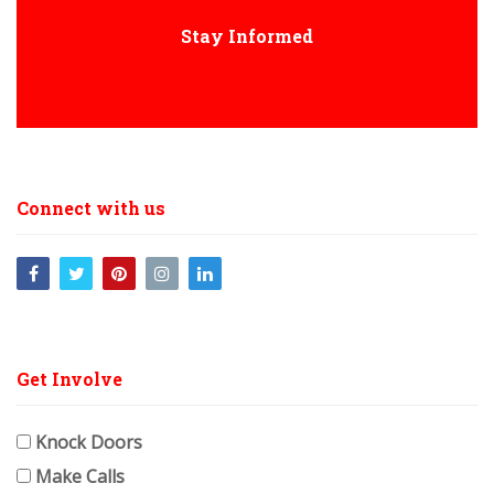
Stay Informed
Connect with us
Get Involve
Knock Doors
Make Calls